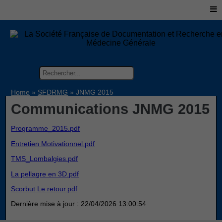
Home
»
SFDRMG
»
JNMG 2015
Communications JNMG 2015
Programme_2015.pdf
Entretien Motivationnel.pdf
TMS_Lombalgies.pdf
La pellagre en 3D.pdf
Scorbut Le retour.pdf
Dernière mise à jour : 22/04/2026 13:00:54