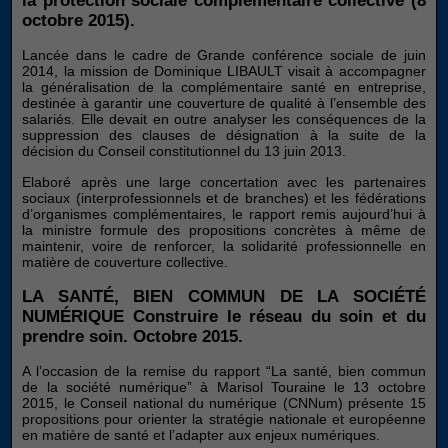
la protection sociale complémentaire collective (8
lorsque vous
octobre 2015).
visitez notre
site, vous
Lancée dans le cadre de Grande conférence sociale de juin
augmentez
2014, la mission de Dominique LIBAULT visait à accompagner
les chances
la généralisation de la complémentaire santé en entreprise,
de voir du
destinée à garantir une couverture de qualité à l’ensemble des
contenu et
salariés. Elle devait en outre analyser les conséquences de la
des offres
suppression des clauses de désignation à la suite de la
personnalisés.
décision du Conseil constitutionnel du 13 juin 2013.
Elaboré après une large concertation avec les partenaires
sociaux (interprofessionnels et de branches) et les fédérations
d’organismes complémentaires, le rapport remis aujourd’hui à
la ministre formule des propositions concrètes à même de
maintenir, voire de renforcer, la solidarité professionnelle en
matière de couverture collective.
LA SANTÉ, BIEN COMMUN DE LA SOCIÉTÉ
NUMÉRIQUE Construire le réseau du soin et du
prendre soin. Octobre 2015.
A l’occasion de la remise du rapport “La santé, bien commun
de la société numérique” à Marisol Touraine le 13 octobre
2015, le Conseil national du numérique (CNNum) présente 15
propositions pour orienter la stratégie nationale et européenne
en matière de santé et l’adapter aux enjeux numériques.