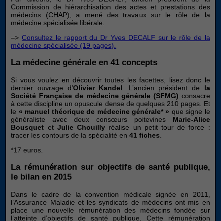
Commission de hiérarchisation des actes et prestations des
médecins (CHAP), a mené des travaux sur le rôle de la
médecine spécialisée libérale.
–>
Consultez le rapport du Dr Yves DECALF sur le rôle de la
médecine spécialisée (19 pages).
La médecine générale en 41 concepts
Si vous voulez en découvrir toutes les facettes, lisez donc le
dernier ouvrage d’
Olivier Kandel
.
L’ancien président de
la
Société Française de médecine générale (SFMG)
consacre
à cette discipline un opuscule dense de quelques 210 pages. Et
le
« manuel théorique de médecine générale* »
que signe le
généraliste avec deux consœurs poitevines
Marie-Alice
Bousquet
et
Julie Chouilly
réalise un petit tour de force :
tracer les contours de la spécialité en
41 fiches
.
*17 euros.
La rémunération sur objectifs de santé publique,
le bilan en 2015
Dans le cadre de la convention médicale signée en 2011,
l’Assurance Maladie et les syndicats de médecins ont mis en
place une nouvelle rémunération des médecins fondée sur
l’atteinte d’objectifs de santé publique. Cette rémunération