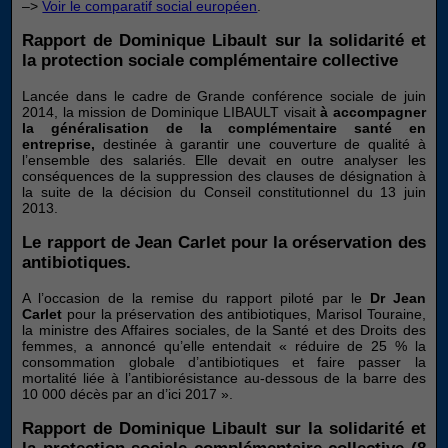
–>
Voir le comparatif social européen
.
Web est
utilisé.
Rapport de Dominique Libault sur la solidarité et
la protection sociale complémentaire collective
Experience
Lancée dans le cadre de Grande conférence sociale de juin
2014, la mission de Dominique LIBAULT visait
à accompagner
Afin que notre
la généralisation de la complémentaire santé en
site Web
entreprise,
destinée à garantir une couverture de qualité à
fonctionne au
l’ensemble des salariés. Elle devait en outre analyser les
mieux lors de
conséquences de la suppression des clauses de désignation à
votre visite. Si
la suite de la décision du Conseil constitutionnel du 13 juin
vous refusez
2013.
ces cookies,
certaines
Le rapport de Jean Carlet pour la oréservation des
fonctionnalités
antibiotiques.
disparaîtront
du site.
A l’occasion de la remise du rapport piloté par le
Dr Jean
Carlet
pour la préservation des antibiotiques, Marisol Touraine,
la ministre des Affaires sociales, de la Santé et des Droits des
femmes, a annoncé qu’elle entendait « réduire de 25 % la
Marketing
consommation globale d’antibiotiques et faire passer la
mortalité liée à l’antibiorésistance au-dessous de la barre des
En partageant
10 000 décès par an d’ici 2017 ».
vos intérêts et
votre
Rapport de Dominique Libault sur la solidarité et
comportement