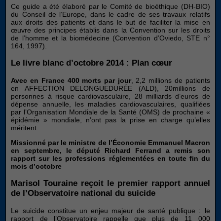
Ce guide a été élaboré par le Comité de bioéthique (DH‑BIO)
du Conseil de l’Europe, dans le cadre de ses travaux relatifs
aux droits des patients et dans le but de faciliter la mise en
œuvre des principes établis dans la Convention sur les droits
de l’homme et la biomédecine (Convention d’Oviedo, STE n°
164, 1997).
Le livre blanc d’octobre 2014 : Plan cœur
Avec en France 400 morts par jour
, 2,2 millions de patients
en AFFECTION DELONGUEDURÉE (ALD), 20millions de
personnes à risque cardiovasculaire, 28 milliards d’euros de
dépense annuelle, les maladies cardiovasculaires, qualifiées
par l’Organisation Mondiale de la Santé (OMS) de prochaine «
épidémie » mondiale, n’ont pas la prise en charge qu’elles
méritent.
Missionné par le ministre de l’Économie Emmanuel Macron
en septembre, le député Richard Ferrand a remis son
rapport sur les professions réglementées en toute fin du
mois d’octobre
Marisol Touraine reçoit le premier rapport annuel
de l’Observatoire national du suicide
Le suicide constitue un enjeu majeur de santé publique : le
rapport de l’Observatoire rappelle que plus de 11 000