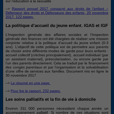
sur l’éducation à la sexualité
–>
Rapport annuel 2017 consacré aux droits de l’enfant –
Défenseur des droits et Défenseure des enfants, 20 novembre
2017. 122 pages.
La politique d’accueil du jeune enfant. IGAS et IGF
L’Inspection générale des affaires sociales et l’Inspection
générale des finances ont été chargées de réaliser une mission
conjointe relative à la politique d’accueil du jeune enfant (0-3
ans). L’objectif de cette politique est de permettre aux parents
de choisir entre différents modes de garde pour leurs enfants :
accueil collectif (crèches principalement), accueil individuel (par
un assistant maternel), préscolarisation, ou encore garde par
l’un des parents directement. Cela se traduit par le financement
des congés parentaux et par l’organisation et la solvabilisation
d’une offre de services aux familles. Document mis en ligne le
30 novembre 2017
–>
Le résumé en une page.
–>
Pour lire le rapport. 232 pages.
Les soins palliatifs et la fin de vie à domicile
Environ 311 000 personnes nécessitent chaque année un
accompagnement palliatif. Si nombre de ces situations sont