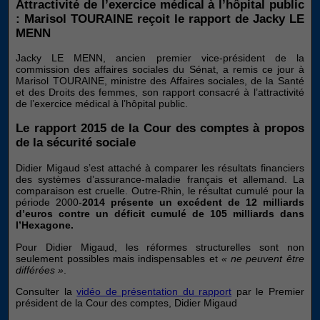
Attractivité de l’exercice médical à l’hôpital public
: Marisol TOURAINE reçoit le rapport de Jacky LE
MENN
Nécessaires
Ces cookies ne
Jacky LE MENN, ancien premier vice-président de la
sont pas
commission des affaires sociales du Sénat, a remis ce jour à
facultatifs. Ils
Marisol TOURAINE, ministre des Affaires sociales, de la Santé
sont
et des Droits des femmes, son rapport consacré à l’attractivité
nécessaires au
de l’exercice médical à l’hôpital public.
fonctionnement
du site Web.
Le rapport 2015 de la Cour des comptes à propos
de la sécurité sociale
Didier Migaud s’est attaché à comparer les résultats financiers
Statistiques
des systèmes d’assurance-maladie français et allemand. La
Afin que
comparaison est cruelle. Outre-Rhin, le résultat cumulé pour la
nous
période 2000-
2014 présente un excédent de 12 milliards
puissions
d’euros contre un déficit cumulé de 105 milliards dans
améliorer la
l’Hexagone.
fonctionnalité
Pour Didier Migaud, les réformes structurelles sont non
et la
seulement possibles mais indispensables et
« ne peuvent être
structure du
différées »
.
site Web, en
fonction de
Consulter la
vidéo de présentation du rapport
par le Premier
la manière
président de la Cour des comptes, Didier Migaud
dont le site