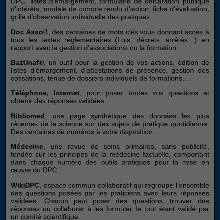
DPC, listes d’émargement, formulaire de déclaration publique
puissions
d’intérêts, modèle de compte rendu d’action, fiche d’évaluation,
améliorer la
grille d’observation individuelle des pratiques…
fonctionnalité
Doc Asso
®, des centaines de mots clés vous donnant accès à
et la
tous les textes réglementaires (Lois, décrets, arrêtés…) en
structure du
rapport avec la gestion d’associations ou la formation.
site Web, en
fonction de
BazUnaf
®, un outil pour la gestion de vos actions, édition de
la manière
listes d’émargement, d’attestations de présence, gestion des
dont le site
cotisations, tenue de dossiers individuels de formations…
Web est
Téléphone, Internet
, pour poser toutes vos questions et
utilisé.
obtenir des réponses validées.
Bibliomed
, une page synthétique des données les plus
récentes de la science sur des sujets de pratique quotidienne.
Experience
Des centaines de numéros à votre disposition.
Afin que notre
site Web
Médecine
, une revue de soins primaires, sans publicité,
fonctionne au
fondée sur les principes de la médecine factuelle, comportant
mieux lors de
dans chaque numéro des outils pratiques pour la mise en
œuvre du DPC.
votre visite. Si
vous refusez
WikiDPC
, espace commun collaboratif qui regroupe l’ensemble
ces cookies,
des questions posées par les praticiens avec leurs réponses
certaines
validées. Chacun peut poser des questions, trouver des
fonctionnalités
réponses ou collaborer à les formuler, le tout étant validé par
disparaîtront
un comité scientifique.