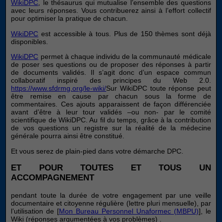
WikiDPC
, le thésaurus qui mutualise l’ensemble des questions
avec leurs réponses. Vous contribuerez ainsi à l’effort collectif
pour optimiser la pratique de chacun.
WikiDPC
est accessible à tous. Plus de 150 thèmes sont déjà
disponibles.
WikiDPC
permet à chaque individu de la communauté médicale
de poser ses questions ou de proposer des réponses à partir
de documents validés. Il s’agit donc d’un espace commun
collaboratif inspiré des principes du Web 2.0.
https://www.sfdrmg.org/le-wiki/
Sur WikiDPC toute réponse peut
être remise en cause par chacun sous la forme de
commentaires. Ces ajouts apparaissent de façon différenciée
avant d’être à leur tour validés –ou non- par le comité
scientifique de WikiDPC. Au fil du temps, grâce à la contribution
de vos questions un registre sur la réalité de la médecine
générale pourra ainsi être constitué.
Et vous serez de plain-pied dans votre démarche DPC.
ET POUR TOUTES ET TOUS UN
ACCOMPAGNEMENT
pendant toute la durée de votre engagement par une veille
documentaire et citoyenne régulière (lettre pluri mensuelle), par
l’utilisation de [
Mon Bureau Personnel Unaformec (MBPU)
], le
Wiki (réponses argumentées à vos problèmes) .