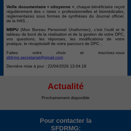
du site.
Veille documentaire « citoyenne »
, chaque bénéficiaire reçoit
régulièrement des « news » professionnelles et biomédicales,
réglementaires sous formes de synthèses du Journal officiel,
de la HAS…
Marketing
En partageant
MBPU
(Mon Bureau Personnel Unaformec), c’est l’outil et le
vos intérêts et
tableau de bord de la réalisation et de la gestion de votre DPC,
votre
vos questions, les réponses, les modifications de votre
comportement
pratique, le récapitulatif de votre parcours de DPC…
lorsque vous
Faites votre choix et inscrivez-vous
visitez notre
sfdrmg.secretariat@gmail.com
site, vous
augmentez
Dernière mise à jour : 22/04/2026 13:04:18
les chances
de voir du
contenu et
Actualité
des offres
personnalisés.
Prochainement disponible
Pour contacter la
SFDRMG: