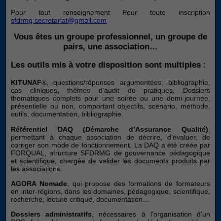
Pour tout renseignement Pour toute inscription
sfdrmg.secretariat@gmail.com
Vous êtes un groupe professionnel, un groupe de
pairs, une association…
Les outils mis à votre disposition sont multiples :
KITUNAF
®, questions/réponses argumentées, bibliographie,
cas cliniques, thèmes d’audit de pratiques. Dossiers
thématiques complets pour une soirée ou une demi-journée,
Nécessaires
présentielle ou non, comportant objectifs, scénario, méthode,
Ces cookies ne
outils, documentation, bibliographie.
sont pas
Référentiel DAQ (Démarche d’Assurance Qualité)
,
facultatifs. Ils
permettant à chaque association de décrire, d’évaluer, de
sont
corriger son mode de fonctionnement. La DAQ a été créée par
nécessaires au
FORQUAL, structure SFDRMG de gouvernance pédagogique
fonctionnement
et scientifique, chargée de valider les documents produits par
du site Web.
les associations.
AGORA Nomade
, qui propose des formations de formateurs
en inter-régions, dans les domaines, pédagogique, scientifique,
recherche, lecture critique, documentation…
Statistiques
Afin que
Dossiers administratifs
, nécessaires à l’organisation d’un
nous