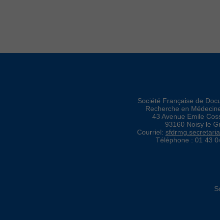
Société Française de Doc
Recherche en Médecin
43 Avenue Emile Co
93160 Noisy le G
Courriel:
sfdrmg.secretari
Téléphone : 01 43 0
S