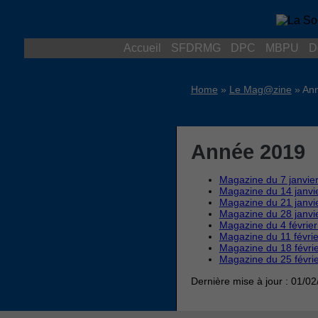
Accueil
SFDRMG
DPC
MBPU
D
Home
»
Le Mag@zine
»
An
Année 2019
Magazine du 7 janvie
Magazine du 14 janvi
Magazine du 21 janvi
Magazine du 28 janvi
Magazine du 4 févrie
Magazine du 11 févri
Magazine du 18 févri
Magazine du 25 févri
Dernière mise à jour : 01/0