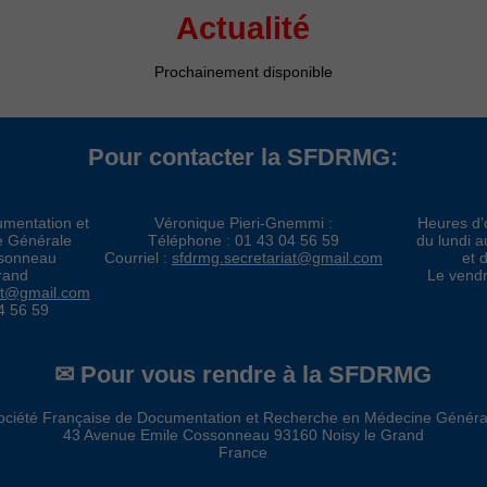
Actualité
Prochainement disponible
Pour contacter la SFDRMG:
umentation et
Véronique Pieri-Gnemmi :
Heures d’
e Générale
Téléphone : 01 43 04 56 59
du lundi 
ssonneau
Courriel :
sfdrmg.secretariat@gmail.com
et 
rand
Le vendr
at@gmail.com
4 56 59
✉ Pour vous rendre à la SFDRMG
ociété Française de Documentation et Recherche en Médecine Généra
43 Avenue Emile Cossonneau 93160 Noisy le Grand
France