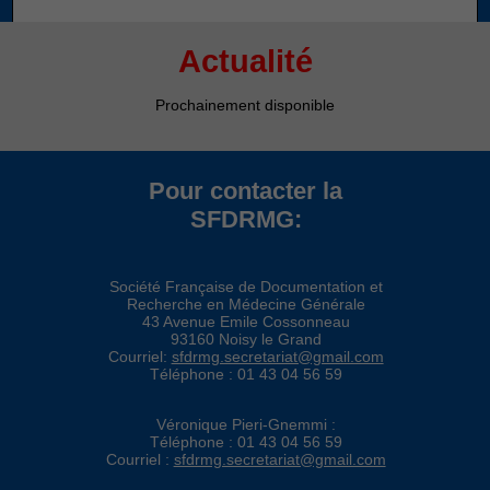
Actualité
Prochainement disponible
Pour contacter la
SFDRMG:
Nécessaires
Ces cookies ne
sont pas
facultatifs. Ils
Société Française de Documentation et
Recherche en Médecine Générale
sont
43 Avenue Emile Cossonneau
nécessaires au
93160 Noisy le Grand
fonctionnement
Courriel:
sfdrmg.secretariat@gmail.com
du site Web.
Téléphone : 01 43 04 56 59
Véronique Pieri-Gnemmi :
Statistiques
Téléphone : 01 43 04 56 59
Afin que
Courriel :
sfdrmg.secretariat@gmail.com
nous