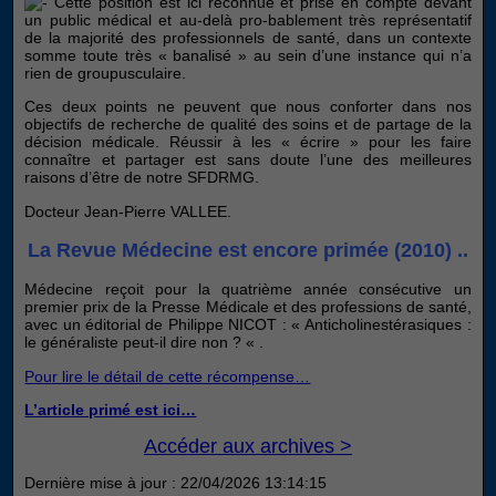
Cette position est ici reconnue et prise en compte devant
un public médical et au-delà pro-bablement très représentatif
de la majorité des professionnels de santé, dans un contexte
somme toute très « banalisé » au sein d’une instance qui n’a
rien de groupusculaire.
Ces deux points ne peuvent que nous conforter dans nos
objectifs de recherche de qualité des soins et de partage de la
décision médicale. Réussir à les « écrire » pour les faire
connaître et partager est sans doute l’une des meilleures
raisons d’être de notre SFDRMG.
Docteur Jean-Pierre VALLEE.
La Revue Médecine est encore primée (2010) ..
Médecine reçoit pour la quatrième année consécutive un
premier prix de la Presse Médicale et des professions de santé,
avec un éditorial de Philippe NICOT : « Anticholinestérasiques :
le généraliste peut-il dire non ? « .
Pour lire le détail de cette récompense…
L’article primé est ici…
Accéder aux archives >
Dernière mise à jour : 22/04/2026 13:14:15