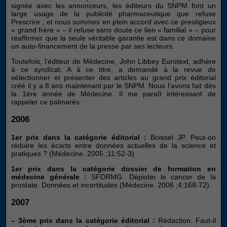
signée avec les annonceurs, les éditeurs du SNPM font un
large usage de la publicité pharmaceutique que refuse
Prescrire ; et nous sommes en plein accord avec ce prestigieux
« grand frère » – il refuse sans doute ce lien « familial » – pour
réaffirmer que la seule véritable garantie est dans ce domaine
un auto-financement de la presse par ses lecteurs.
Toutefois, l’éditeur de Médecine, John Libbey Eurotext, adhère
à ce syndicat. A à ce titre, a demandé à la revue de
sélectionner et présenter des articles au grand prix éditorial
créé il y a 8 ans maintenant par le SNPM. Nous l’avons fait dès
la 1ère année de Médecine. Il me paraît intéressant de
rappeler ce palmarès :
2006
1er prix dans la catégorie éditorial :
Boissel JP. Peut-on
réduire les écarts entre données actuelles de la science et
pratiques ? (Médecine. 2005 ;11:52-3)
1er prix dans la catégorie dossier de formation en
médecine générale :
SFDRMG. Dépister le cancer de la
prostate. Données et incertitudes (Médecine. 2006 ;4:168-72).
2007
– 3ème prix dans la catégorie éditorial :
Rédaction. Faut-il