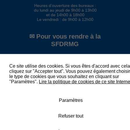
puissions
Heures d’ouverture des bureaux :
améliorer la
du lundi au jeudi de 9h00 à 13h00
fonctionnalité
et de 14h00 à 18h00
et la
Le vendredi : de 9h00 à 12h00
structure du
site Web, en
fonction de
✉ Pour vous rendre à la
la manière
SFDRMG
dont le site
Web est
utilisé.
Société Française de Documentation et
Recherche en Médecine Générale
43 Avenue Emile Cossonneau 93160
Ce site utilise des cookies. Si vous êtes d'accord avec cela
Noisy le Grand
cliquez sur "Accepter tout". Vous pouvez également choisir
Experience
France
le type de cookies que vous souhaitez en cliquant sur
Afin que notre
"Paramètres".
Lire la politique de cookies de ce site Interne
site Web
fonctionne au
mieux lors de
votre visite. Si
Paramètres
vous refusez
ces cookies,
certaines
Refuser tout
fonctionnalités
disparaîtront