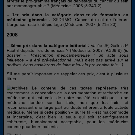
arrêter le pro-gramme français de dépistage du cancer du sein
par mammogra-phie ? (Médecine. 2006 ;8:340-2)
– 1er prix dans la catégorie dossier de formation en
médecine générale :
SFDRMG. Cancer du col de l’utérus.
L’urgence reste le dépis-tage (Médecine. 2007 ;5:215-20).
2008
– 3ème prix dans la catégorie éditorial :
Vallée JP, Gallois P.
Faut-il dépister les démences ? (Médecine. 2007 ;9:388-9)
(le
dossier « Prescription médicamenteuse : un acte sous
influence » a été pré-sélectionné, mais n’est pas arrivé sur le
podium. Nous essaierons de faire mieux la pro-chaine fois…)
S’il me paraît important de rappeler ces prix, c’est à plusieurs
titres :
Le contenu de ces textes représente très
exactement la conception de la documentation et recherche en
médecine qui est celle de notre société scientifique : une
médecine fondée sur les faits, rien que les faits, et
reconnaissant une large part au doute inhérent à toute activité
médicale. Même si cette position « sur le fil » est malcommode
et incertaine, c’est bien la seule qui soit scientifiquement
cohérente, humainement acceptable, pour les méde-cins
comme pour leurs patients.