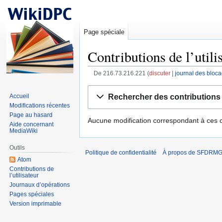
Page spéciale
Contributions de l’util
De 216.73.216.221
discuter
journal des bloc
Aller
Aller
Rechercher des contributions
Accueil
à
à
Modifications récentes
la
la
Page au hasard
Aucune modification correspondant à ces cr
navigation
recherche
Aide concernant
MediaWiki
Outils
Politique de confidentialité
À propos de SFDRM
Atom
Contributions de
l’utilisateur
Journaux d’opérations
Pages spéciales
Version imprimable